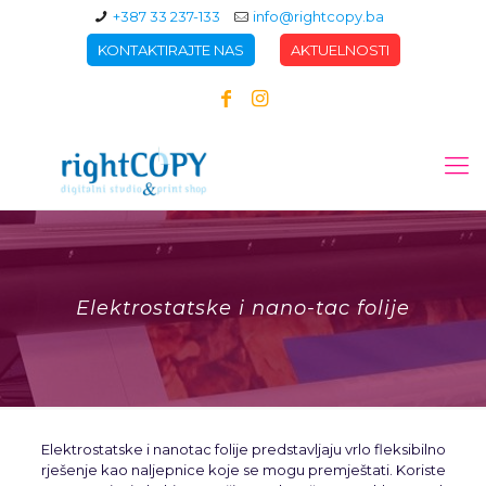
+387 33 237-133
info@rightcopy.ba
KONTAKTIRAJTE NAS
AKTUELNOSTI
Elektrostatske i nano-tac folije
Elektrostatske i nanotac folije predstavljaju vrlo fleksibilno
rješenje kao naljepnice koje se mogu premještati. Koriste