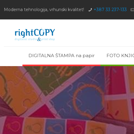
Moderna tehnologija, vrhunski kvalitet!
+387 33 237-133
DIGITALNA ŠTAMPA na papir
FOTO KNJI